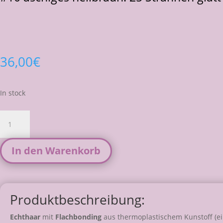
36,00
€
In stock
#10
aschiges
hellbraun:
In den Warenkorb
25
Strähnen
glatt
55-
Produktbeschreibung:
60cm
FB
Echthaar
mit
Flachbonding
aus thermoplastischem Kunstoff (ei
quantity