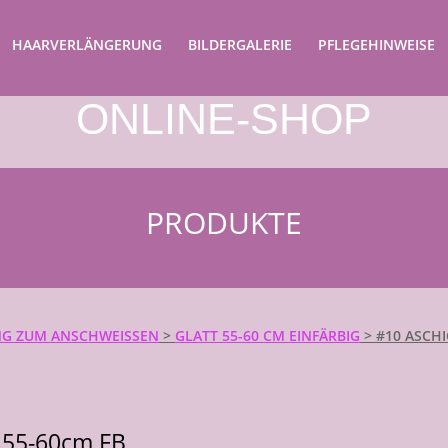
HAARVERLÄNGERUNG
BILDERGALERIE
PFLEGEHINWEISE
ONLINE-SHOP
PRODUKTE
G ZUM ANSCHWEISSEN
>
GLATT 55-60 CM EINFÄRBIG
>
#10 ASCHI
t 55-60cm FB