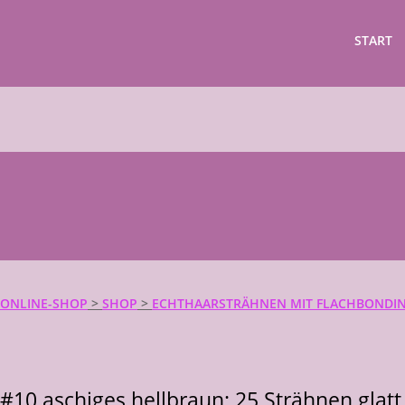
START
ONLINE-SHOP
>
SHOP
>
ECHTHAARSTRÄHNEN MIT FLACHBONDIN
#10 aschiges hellbraun: 25 Strähnen glat