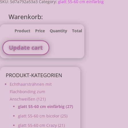
SKU:
5d7a792a53a3
Category:
glatt 55-60 cm einfärbig
Warenkorb:
Product
Price
Quantity
Total
Update cart
PRODUKT-KATEGORIEN
Echthaarsträhnen mit
Flachbonding zum
Anschweißen
(121)
glatt 55-60 cm einfärbig
(27)
glatt 55-60 cm bicolor
(25)
glatt 55-60 cm Crazy
(21)