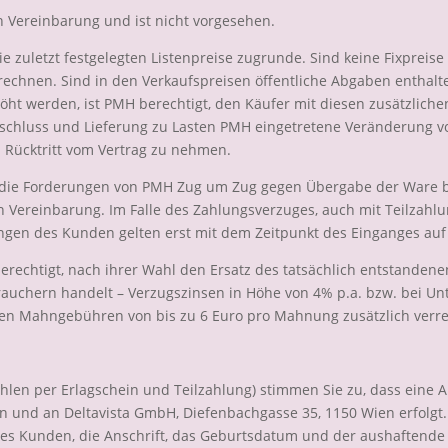
 Vereinbarung und ist nicht vorgesehen.
e zuletzt festgelegten Listenpreise zugrunde. Sind keine Fixpreise 
rrechnen. Sind in den Verkaufspreisen öffentliche Abgaben enthalt
öht werden, ist PMH berechtigt, den Käufer mit diesen zusätzliche
abschluss und Lieferung zu Lasten PMH eingetretene Veränderung
 Rücktritt vom Vertrag zu nehmen.
 die Forderungen von PMH Zug um Zug gegen Übergabe der Ware ba
Vereinbarung. Im Falle des Zahlungsverzuges, auch mit Teilzahlung
gen des Kunden gelten erst mit dem Zeitpunkt des Einganges auf 
rechtigt, nach ihrer Wahl den Ersatz des tatsächlich entstanden
brauchern handelt – Verzugszinsen in Höhe von 4% p.a. bzw. bei 
nen Mahngebühren von bis zu 6 Euro pro Mahnung zusätzlich verr
hlen per Erlagschein und Teilzahlung) stimmen Sie zu, dass eine 
n und an Deltavista GmbH, Diefenbachgasse 35, 1150 Wien erfolgt.
s Kunden, die Anschrift, das Geburtsdatum und der aushaftende 