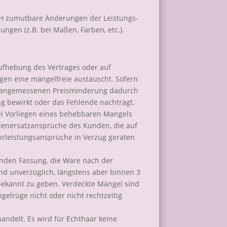
PMH zumutbare Änderungen der Leistungs-
ngen (z.B. bei Maßen, Farben, etc.).
ufhebung des Vertrages oder auf
en eine mängelfreie austauscht. Sofern
ner angemessenen Preisminderung dadurch
g bewirkt oder das Fehlende nachträgt.
ei Vorliegen eines behebbaren Mangels
denersatzansprüche des Kunden, die auf
rleistungsansprüche in Verzug geraten
tenden Fassung, die Ware nach der
nd unverzüglich, längstens aber binnen 3
bekannt zu geben. Verdeckte Mängel sind
gelrüge nicht oder nicht rechtzeitig
ndelt. Es wird für Echthaar keine