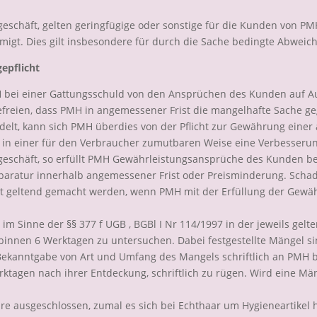
geschäft, gelten geringfügige oder sonstige für die Kunden von 
migt. Dies gilt insbesondere für durch die Sache bedingte Abweichu
epflicht
 bei einer Gattungsschuld von den Ansprüchen des Kunden auf A
eien, dass PMH in angemessener Frist die mangelhafte Sache geg
ndelt, kann sich PMH überdies von der Pflicht zur Gewährung ei
 in einer für den Verbraucher zumutbaren Weise eine Verbesserun
rgeschäft, so erfüllt PMH Gewährleistungsansprüche des Kunden b
aratur innerhalb angemessener Frist oder Preisminderung. Scha
t geltend gemacht werden, wenn PMH mit der Erfüllung der Gewäh
 im Sinne der §§ 377 f UGB , BGBl I Nr 114/1997 in der jeweils gel
 binnen 6 Werktagen zu untersuchen. Dabei festgestellte Mängel si
Bekanntgabe von Art und Umfang des Mangels schriftlich an PMH 
ktagen nach ihrer Entdeckung, schriftlich zu rügen. Wird eine Män
 ausgeschlossen, zumal es sich bei Echthaar um Hygieneartikel ha