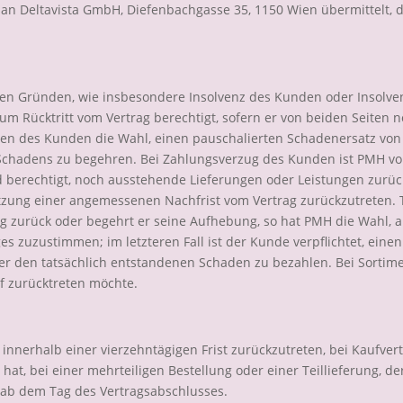
 an Deltavista GmbH, Diefenbachgasse 35, 1150 Wien übermittelt, 
en Gründen, wie insbesondere Insolvenz des Kunden oder Insolv
 Rücktritt vom Vertrag berechtigt, sofern er von beiden Seiten noc
lden des Kunden die Wahl, einen pauschalierten Schadenersatz vo
 Schadens zu begehren. Bei Zahlungsverzug des Kunden ist PMH von
 berechtigt, noch ausstehende Lieferungen oder Leistungen zurü
tzung einer angemessenen Nachfrist vom Vertrag zurückzutreten. 
g zurück oder begehrt er seine Aufhebung, so hat PMH die Wahl, au
s zuzustimmen; im letzteren Fall ist der Kunde verpflichtet, eine
r den tatsächlich entstandenen Schaden zu bezahlen. Bei Sortime
uf zurücktreten möchte.
innerhalb einer vierzehntägigen Frist zurückzutreten, bei Kaufv
at, bei einer mehrteiligen Bestellung oder einer Teillieferung, de
ab dem Tag des Vertragsabschlusses.