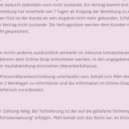
mmt dadurch jedenfalls noch nicht zustande. Ein Vertrag kommt er
ellung hat innerhalb von 7 Tagen ab Eingang der Bestellung zu e
gen Frist ist der Kunde an sein Angebot nicht mehr gebunden. Erf
ein Vertrag nicht zustande. Die Vertragsdaten werden dem Kunden 
H gespeichert.
n nichts anderes ausdrücklich vermerkt ist, inklusive Umsatzsteu
e können dem Online-Shop entnommen werden. In den angegebenen P
n der Kaufabwicklung einzusehen (Warenkorb/Kassa).
n Preisen/Warenbeschreibung unterlaufen sein, behält sich PMH de
von 2 Werktagen zu informieren und die Information im Online-Sh
elefonisch zurücktreten.
 Zahlung fällig. Bei Teillieferung ist der auf die gelieferte Teilmen
ortüberweisung“ erfolgen. PMH behält sich das Recht vor, im Einz