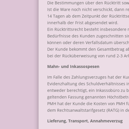
Die Bestimmungen über den Rücktritt sow
Ist die Ware noch nicht verschickt, dann r
14 Tagen ab dem Zeitpunkt der Rücktritts
innerhalb der Frist abgesendet wird.
Ein Rücktrittsrecht besteht insbesondere 
Bedürfnisse des Kunden zugeschnitten sin
können oder deren Verfallsdatum übersch
Der Kunde bekommt den Gesamtbetrag abzü
bei der Rücküberweisung von rund 2-3 Ar
Mahn- und Inkassospesen
Im Falle des Zahlungsverzuges hat der K
Evidenzhaltung des Schuldverhältnisses i
entweder berechtigt, ein Inkassobüro zu 
geltenden Fassung genannten Höchstbeträg
PMH hat der Kunde die Kosten von PMH f
dem Rechtsanwaltstarifgesetz (RATG) in d
Lieferung, Transport, Annahmeverzug