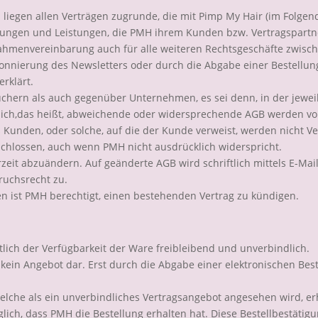
liegen allen Verträgen zugrunde, die mit Pimp My Hair (im Folge
erungen und Leistungen, die PMH ihrem Kunden bzw. Vertragspartn
ahmenvereinbarung auch für alle weiteren Rechtsgeschäfte zwisch
bonnierung des Newsletters oder durch die Abgabe einer Bestellung
rklärt.
hern als auch gegenüber Unternehmen, es sei denn, in der jeweil
ich,das heißt, abweichende oder widersprechende AGB werden von 
Kunden, oder solche, auf die der Kunde verweist, werden nicht Vert
hlossen, auch wenn PMH nicht ausdrücklich widerspricht.
erzeit abzuändern. Auf geänderte AGB wird schriftlich mittels E-Ma
ruchsrecht zu.
 ist PMH berechtigt, einen bestehenden Vertrag zu kündigen.
lich der Verfügbarkeit der Ware freibleibend und unverbindlich.
kein Angebot dar. Erst durch die Abgabe einer elektronischen Beste
elche als ein unverbindliches Vertragsangebot angesehen wird, e
iglich, dass PMH die Bestellung erhalten hat. Diese Bestellbestätig