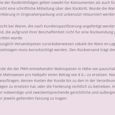
ie der Rücktrittsfolgen gelten sowohl für Konsumenten als auch 
eicht eine schriftliche Mitteilung über den Rücktritt. Wurde die W
erklärung in Originalverpackung und unbenutzt retourniert werden.
nicht bei Waren, die nach Kundenspezifizierung angefertigt werden
d, die aufgrund ihrer Beschaffenheit nicht für eine Rücksendung g
ritten wurde.
glich Versandspesen zurücküberwiesen sobald die Ware im Lager 
beitstagen muss berücksichtigt werden. Den Rückversand trägt der
unde die der PMH entstehenden Mahnspesen in Höhe von pauschal €
m Mahnwesen pro Halbjahr einen Betrag von € 6,– zu ersetzen. Na
beauftragen, dessen Kosten der Kunde bis zu den in der Verordnun
en zu ersetzen hat, oder die Forderung rechtlich zu betreiben. Im
ür notwendige und zweckentsprechende gerichtliche und außerg
er jeweils geltenden Fassung zu tragen.