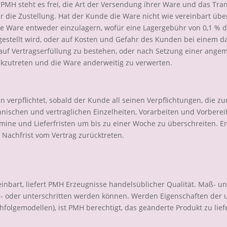
 PMH steht es frei, die Art der Versendung ihrer Ware und das Tra
ür die Zustellung. Hat der Kunde die Ware nicht wie vereinbart 
 die Ware entweder einzulagern, wofür eine Lagergebühr von 0,1 %
estellt wird, oder auf Kosten und Gefahr des Kunden bei einem 
r auf Vertragserfüllung zu bestehen, oder nach Setzung einer an
kzutreten und die Ware anderweitig zu verwerten.
 verpflichtet, sobald der Kunde all seinen Verpflichtungen, die zu
nischen und vertraglichen Einzelheiten, Vorarbeiten und Vorbere
mine und Lieferfristen um bis zu einer Woche zu überschreiten. Er
achfrist vom Vertrag zurücktreten.
inbart, liefert PMH Erzeugnisse handelsüblicher Qualität. Maß- u
r- oder unterschritten werden können. Werden Eigenschaften der
hfolgemodellen), ist PMH berechtigt, das geänderte Produkt zu lief